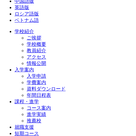
中国語版
英語版
ロシア語版
ベトナム語
学校紹介
ご挨拶
学校概要
教員紹介
アクセス
情報公開
入学案内
入学申請
学費案内
資料ダウンロード
年間日程表
課程・進学
コース案内
進学実績
推薦校
就職支援
短期コース