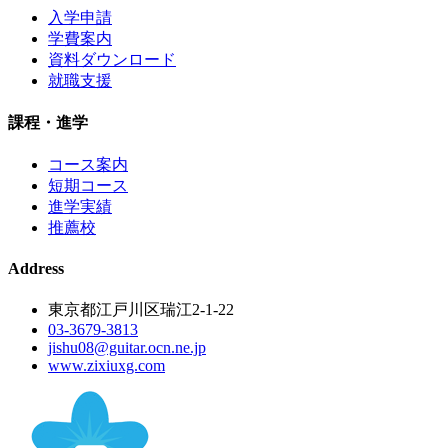
入学申請
学費案内
資料ダウンロード
就職支援
課程・進学
コース案内
短期コース
進学実績
推薦校
Address
東京都江戸川区瑞江2-1-22
03-3679-3813
jishu08@guitar.ocn.ne.jp
www.zixiuxg.com